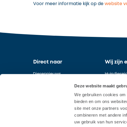
Voor meer informatie kijk op de
website v
Direct naar
Wij zijn 
Dierennieuws
Huisdiere
Kat registreren
Fokkers
Deze website maakt gebru
We gebruiken cookies om c
Hond registreren
Dierenart
bieden en om ons websitev
Huisdier vermist
Handelare
site met onze partners vo
combineren met andere inf
Stichtinge
uw gebruik van hun servic