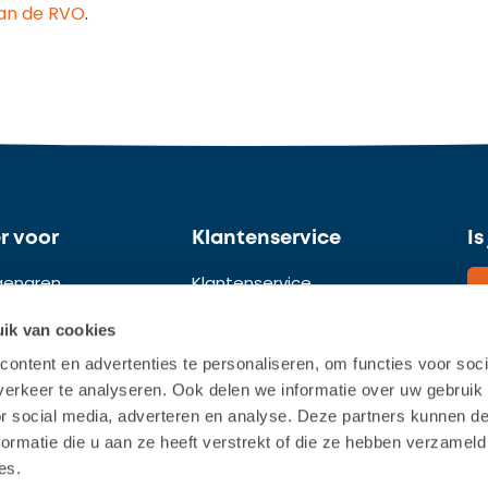
an de RVO
.
er voor
Klantenservice
Is
igenaren
Klantenservice
Contact
ik van cookies
ontent en advertenties te personaliseren, om functies voor soci
sen
Herroepen
erkeer te analyseren. Ook delen we informatie over uw gebruik
n
Opzeggen
or social media, adverteren en analyse. Deze partners kunnen 
8
ormatie die u aan ze heeft verstrekt of die ze hebben verzameld
n
es.