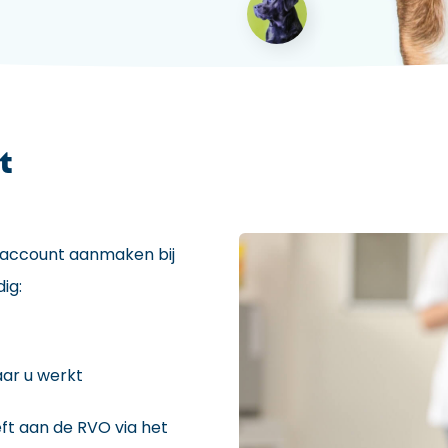
t
s account aanmaken bij
ig:
aar u werkt
eft aan de RVO via het