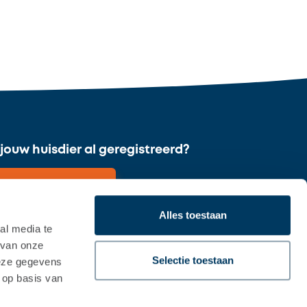
 jouw huisdier al geregistreerd?
Direct registreren
Alles toestaan
al media te
 van onze
Beoordeling 8.1
Selectie toestaan
deze gegevens
op basis van 431 beoordelingen
.1
 op basis van