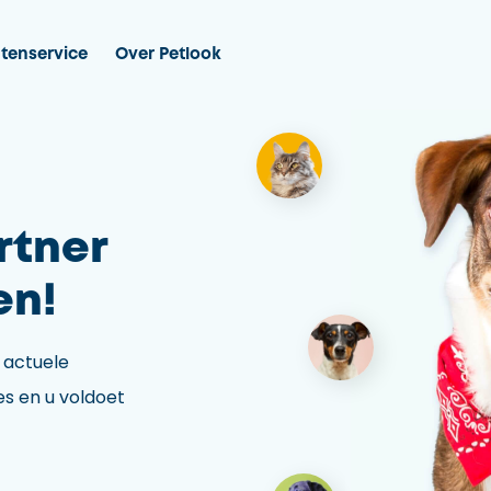
tenservice
Over Petlook
rtner
en!
 actuele
es en u voldoet