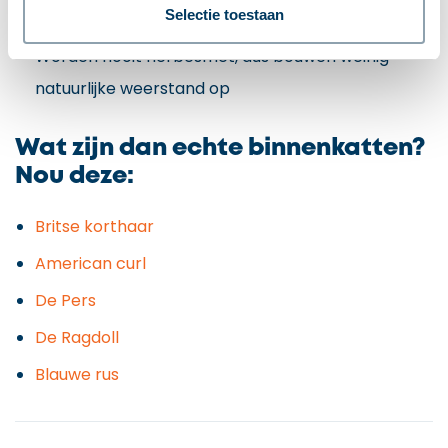
Selectie toestaan
Moeilijker op gewicht te houden
Worden nooit herbesmet, dus bouwen weinig
natuurlijke weerstand op
Wat zijn dan echte binnenkatten?
Nou deze:
Britse korthaar
American curl
De Pers
De Ragdoll
Blauwe rus