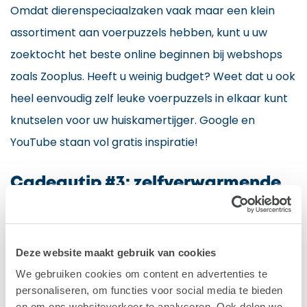
Omdat dierenspeciaalzaken vaak maar een klein
assortiment aan voerpuzzels hebben, kunt u uw
zoektocht het beste online beginnen bij webshops
zoals Zooplus. Heeft u weinig budget? Weet dat u ook
heel eenvoudig zelf leuke voerpuzzels in elkaar kunt
knutselen voor uw huiskamertijger. Google en
YouTube staan vol gratis inspiratie!
Cadeautip #3: zelfverwarmende
kattenmat
Naast eten en spelen is natuurlijk ook slapen een
Deze website maakt gebruik van cookies
favoriete bezigheid van katten. Er is dus bijna geen
We gebruiken cookies om content en advertenties te
beter cadeau voor katten dan een warme en
personaliseren, om functies voor social media te bieden
comfortabele slaapplek. Zeker nu de meeste
en om ons websiteverkeer te analyseren. Ook delen we