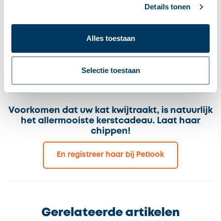
stopcontact in de buurt hoeft te hebben zoals bij
Details tonen
een elektrische kattendeken en dat uw kat zichzelf
kan warm houden door het isolerende materiaal in
Alles toestaan
de mat. Volop verkrijgbaar op Bol.com en Amazon
en gegarandeerd een succes!
Selectie toestaan
Voorkomen dat uw kat kwijtraakt, is natuurlijk
het allermooiste kerstcadeau. Laat haar
chippen!
En registreer haar bij Petlook
Gerelateerde artikelen